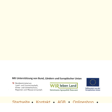
Startseite
• ​
Kontakt
•
AGB
• ​
Onlineshop
• ​
Barrierefreiheitserklärung
• ​​
Impressum
• ​