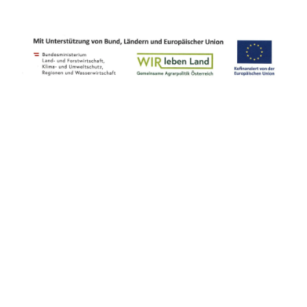
Startseite
• ​
Kontakt
•
AGB
• ​
Onlineshop
• ​
Barrierefreiheitserklärung
• ​​
Impressum
• ​
Datenschutz