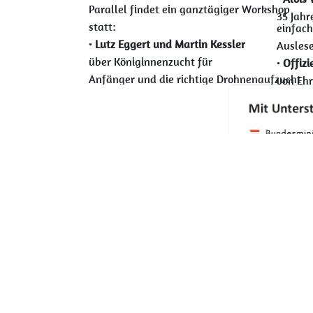
Parallel findet ein ganztägiger Workshop
35 Jahr
statt:
einfac
•
Lutz Eggert und Martin Kessler
Ausles
über Königinnenzucht für
•
Offizie
Anfänger und die richtige Drohnenaufzucht
von Ehr
für Besamung und Belegstelle
12:30 –
• Geme
Nachmittag
• Zusammenkunft der österreichischen
Nachmi
Verbände, Zuchtverbände und Zuchtgruppen
• Präse
österre
Ziel: Unterzeichnung einer gemeinsamen
und Zu
Absichtserklärung zur Förderung
Schwer
gemeinsamer VSH-Projekte
Resiste
•
Jörg H
Einblic
Deutsc
Basiszü
•
Live-S