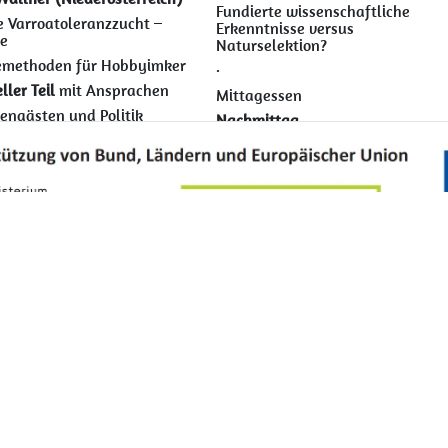
Fundierte wissenschaftliche
e Varroatoleranzzucht –
Erkenntnisse versus
he
Naturselektion?
emethoden für Hobbyimker
·
ller Teil
mit Ansprachen
Mittagessen
engästen und Politik
Nachmittag
 13:30 Uhr
•
Stefan Luff
insames Mittagessen
10 Jahre VSB-Projekt im LV
Buckfastimker
Bayern – Ergebnisse & Ausblick
ttag
•
Michael Opitz (AGES Wien)
ntationen
der
ichischen Zuchtverbände
Biologie der Tropilaelapsmilbe,
chtgruppen
aktuelle
punkt: Toleranz- und
Lage, Erkennung & Meldewege
nzzucht
• Werner Gerdes
innerks
Chemiefreies Imkern – Erfahrung
ke in die Arbeit der
eines Berufsimkers
hen
•
Anna Perner (Steiermark)
chter
chaltung in die USA
zu
Drohnenaufzucht, instrumentell