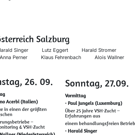
sterreich Salzburg
Harald Singer
​Lutz Eggert
​Harald Stromer
​Anna Perner
​Klaus Fehrenbach
​Alois Wallner
stag, 26. 09.
Sonntag, 27.09.
tag
Vormittag
o Acerbi (Italien)
•
Paul Jungels (Luxemburg)
ke in einen der größten
Über 25 Jahre VSH-Zucht –
ischen
Erfahrungen aus
rungsbetriebe –
einem behandlungsfreien Betrie
nitoring & VSH-Zucht
•
Harald Singer
Wallner (Niederösterreich)