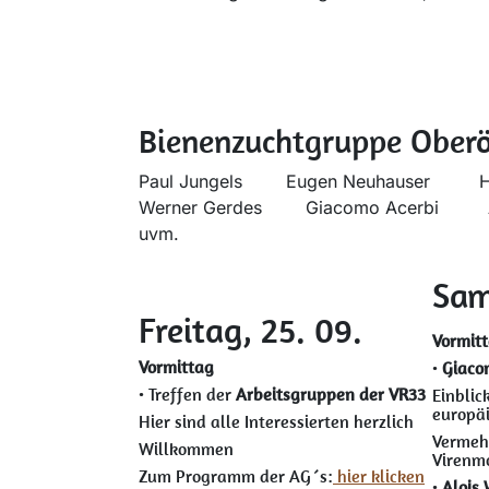
Bienenzuchtgruppe Oberö
Paul Jungels
​Eugen Neuhauser
​
Werner Gerdes
​Giacomo Acerbi
uvm.
Sam
Freitag, 25. 09.
Vormit
Vormittag
•
Giacom
• Treffen der
Arbeitsgruppen der VR33
Einblic
europä
Hier sind alle Interessierten herzlich
Vermeh
Willkommen
Virenmo
Zum Programm der AG´s:
hier klicken
•
Alois 