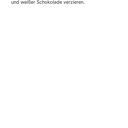
und weißer Schokolade verzieren.
Anschließend für mindestens
3 Stunden kühl stellen.
9. Schneide sie anschließend in
10 Teile oder serviere das Blech
als Riesen-Milchschnitte.
10. Gerne kannst du die einzelnen
Schnitten mit frischem Obst wie
Erdbeeren, Himbeeren, Heidelbeeren
garnieren.