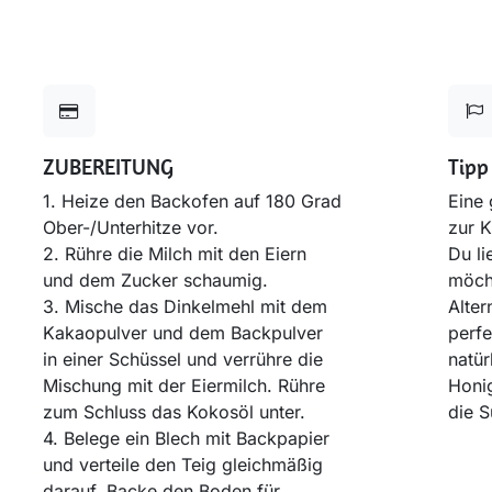
ZUBEREITUNG
Tipp
1. Heize den Backofen auf 180 Grad
Eine 
Ober-/Unterhitze vor.
zur K
2. Rühre die Milch mit den Eiern
Du li
und dem Zucker schaumig.
möch
3. Mische das Dinkelmehl mit dem
Alter
Kakaopulver und dem Backpulver
perfe
in einer Schüssel und verrühre die
natür
Mischung mit der Eiermilch. Rühre
Honig
zum Schluss das Kokosöl unter.
die S
4. Belege ein Blech mit Backpapier
und verteile den Teig gleichmäßig
darauf. Backe den Boden für