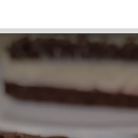
r ImkerInnen
Referate & Kontakte
Über uns