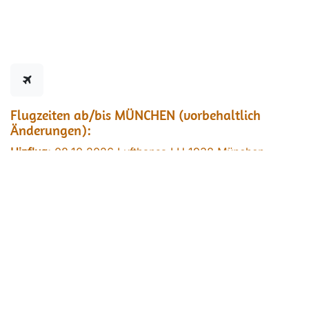
Flugzeiten ab/bis MÜNCHEN (vorbehaltlich
Änderungen):
Hinflug:
08.10.2026 Lufthansa LH 1938 München –
Berlin 11:55 – 13:00
Rückflug:
11.10.2026 Lufthansa LH 1927 Berlin –
München 12:50 – 14:00